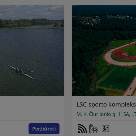
LSC sporto kompleks
M. K. Čiurlionio g. 115A, 
Peržiūrėti