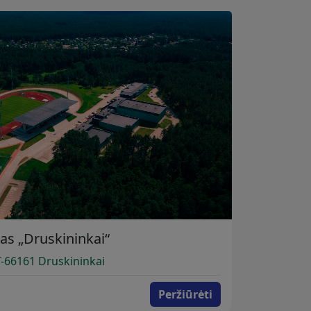
as „Druskininkai“
LT-66161 Druskininkai
Peržiūrėti