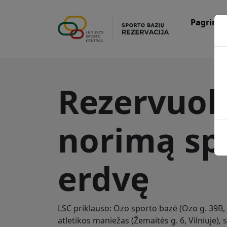
Pagrindi
Rezervuok
norimą sp
erdvę
LSC priklauso: Ozo sporto bazė (Ozo g. 39B, 
atletikos maniežas (Žemaitės g. 6, Vilniuje), 