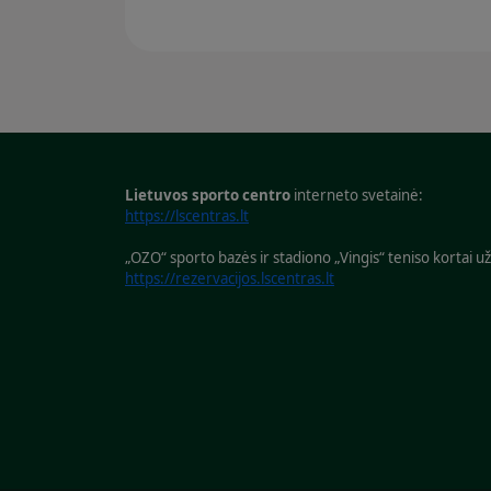
Lietuvos sporto centro
interneto svetainė:
https://lscentras.lt
„OZO“ sporto bazės ir stadiono „Vingis“ teniso kortai u
https://rezervacijos.lscentras.lt