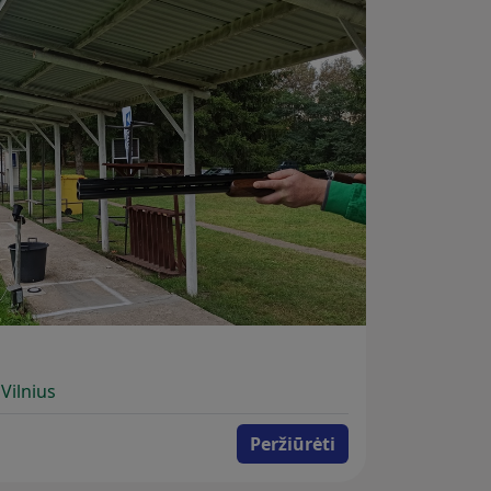
 Vilnius
Peržiūrėti