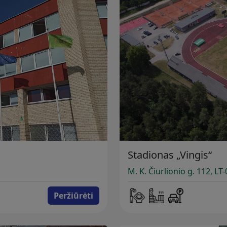
Stadionas „Vingis“
M. K. Čiurlionio g. 112, LT
Peržiūrėti