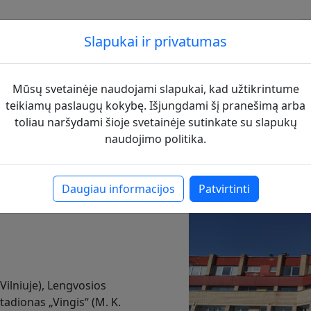
nis
Sporto bazės
DUK
Kontaktai
Slapukai ir privatumas
Mūsų svetainėje naudojami slapukai, kad užtikrintume
teikiamų paslaugų kokybę. Išjungdami šį pranešimą arba
ite
toliau naršydami šioje svetainėje sutinkate su slapukų
naudojimo politika.
orto
Daugiau informacijos
Patvirtinti
Vilniuje), Lengvosios
stadionas „Vingis“ (M. K.