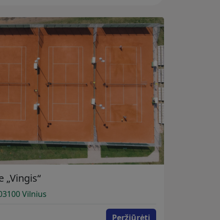
e „Vingis“
-03100 Vilnius
Peržiūrėti