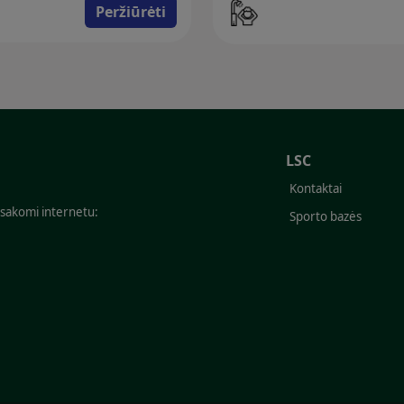
Peržiūrėti
LSC
Kontaktai
žsakomi internetu:
Sporto bazės