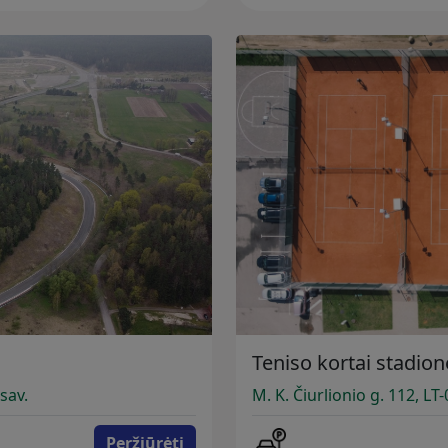
Teniso kortai stadion
sav.
M. K. Čiurlionio g. 112, LT
Peržiūrėti