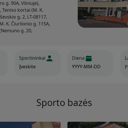
ro g. 90A, Vilniuje),
 Teniso kortai (M. K.
raševskio g. 2, LT-08117,
. K. Čiurlionio g. 115A,
 (Nemuno g. 20,
Sportininkai
Diena
L
Sporto bazės