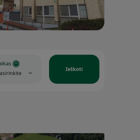
aikas
Ieškoti